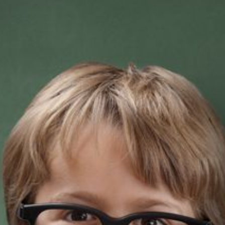
--
--