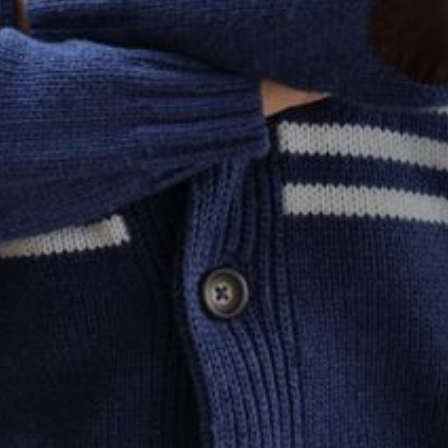
--
--