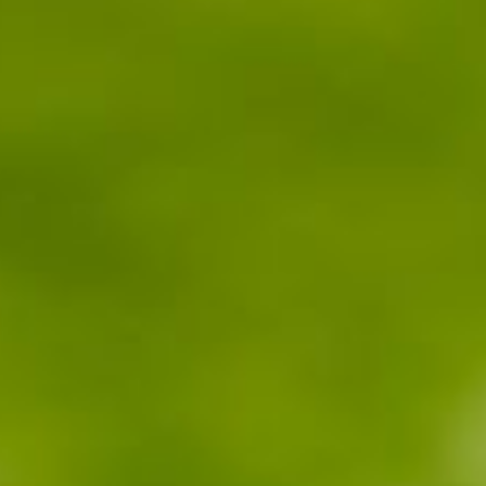
--
--