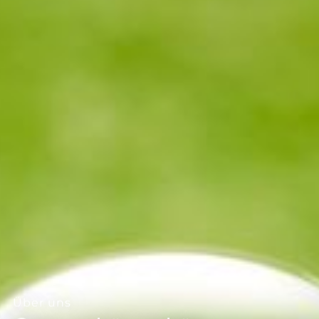
--
--
Über uns