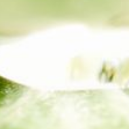
--
--