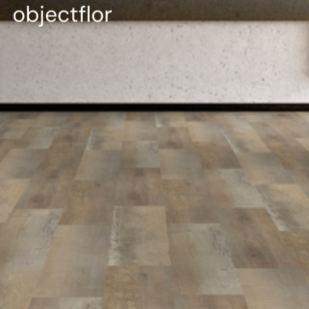
--
objectflor