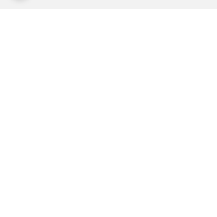
--
--