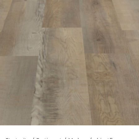
--
--