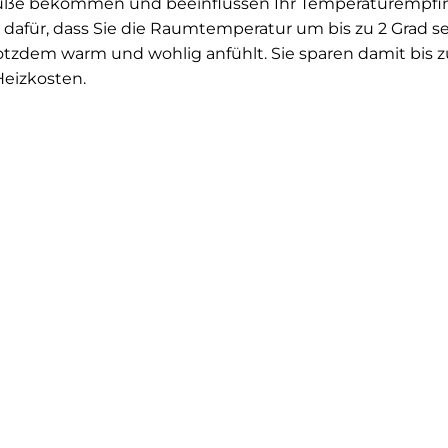
e Füße bekommen und beeinflussen Ihr Temperaturempfi
dafür, dass Sie die Raumtemperatur um bis zu 2 Grad 
otzdem warm und wohlig anfühlt. Sie sparen damit bis z
 Heizkosten.
chten und freihalten.
 Fenster oder Türen sollten Sie unbedingt abdichten. Im 
en Sie die Kerze vor ein vermeintlich undichtes Fenster 
Wenn ja, zieht’s.
hingegen freihalten: und zwar die Heizkörper. Wenn sich
fangen sie eine Menge Wärme ab und schlucken Energie
nd Tapeten kombinieren.
nliegenden Sonnenschutz ein, um die beste Energieeffi
h bis zu 10 % Ihrer Heizkosten sparen. Um die Wirkung 
lle Thermovlies-Tapeten an. Sie reflektieren die Wärmee
n Sie die Rollläden schließen und die Vorhänge zuziehe