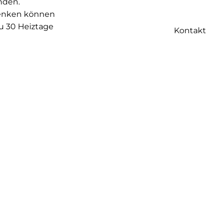
nden.
senken können
u 30 Heiztage
Kontakt
Zweifel hilft
und warten Sie
 Möbel oder
.
zienz zu
noch zu
nergie der
n, um die