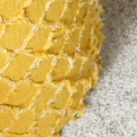
---
---