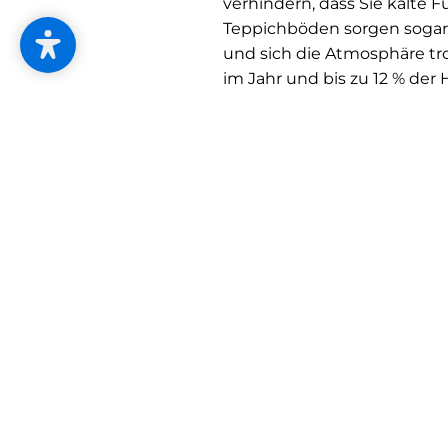
verhindern, dass Sie kalt
Teppichböden sorgen sogar 
und sich die Atmosphäre tr
im Jahr und bis zu 12 % der
Die richtigen Stellen abdi
Zugige Stellen wie undichte
Ihnen der Kerzentest: Stell
ab, ob die Flamme flackert. 
Andere Stellen sollten Sie 
Gardinen davor befinden, 
Sonnenschutz, Rollläden u
Planen Sie innen- und auße
erzielen. Sie können dadurc
erhöhen, bringen Sie spezie
Raumluft. Und nachts sollte