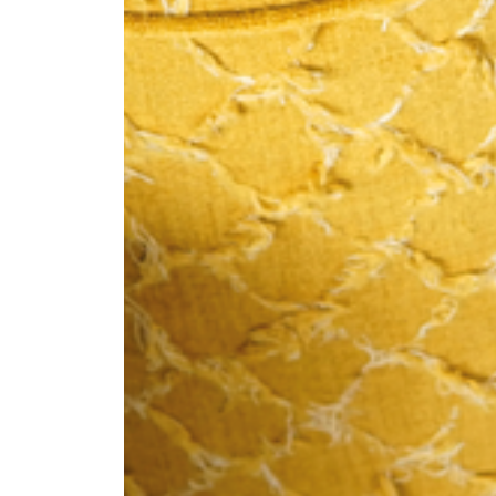
--
--