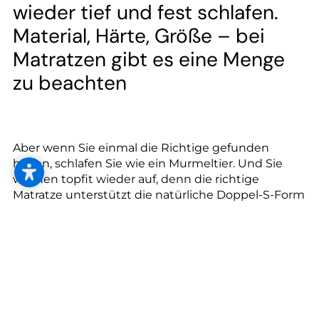
--
wieder tief und fest schlafen.
Material, Härte, Größe – bei
Matratzen gibt es eine Menge
zu beachten
Aber wenn Sie einmal die Richtige gefunden
haben, schlafen Sie wie ein Murmeltier. Und Sie
wachen topfit wieder auf, denn die richtige
Matratze unterstützt die natürliche Doppel-S-Form
Ihrer Wirbelsäule.
Achten Sie aufs Material:
Matratzen sollten aus Schaum oder Latex sein.
Schaummatratzen sind optimal für
Allergiker*innen weil sie praktisch staub- und
mikrobenfrei sind.