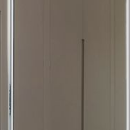
--
--