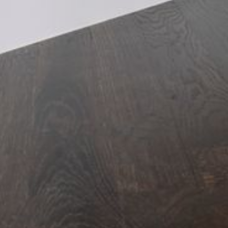
--
--