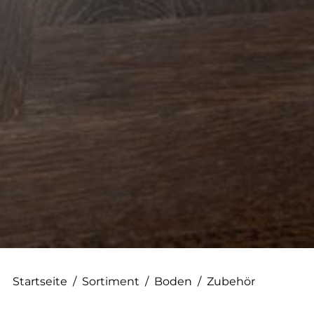
--
Startseite
/
Sortiment
/
Boden
/
Zubehör