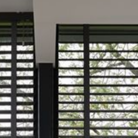
--
--