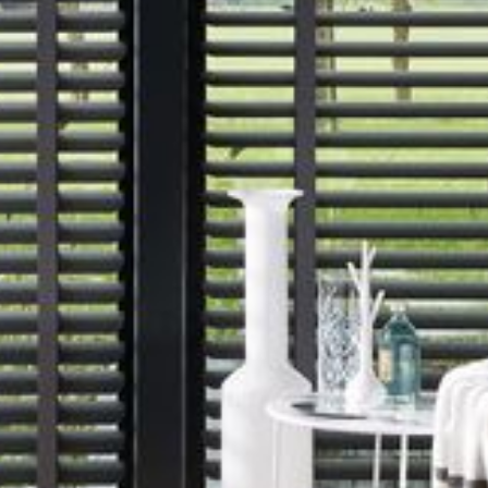
--
--