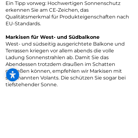
--
Ein Tipp vorweg: Hochwertigen Sonnenschutz
erkennen Sie am CE-Zeichen, das
Qualitätsmerkmal für Produkteigenschaften nach
EU-Standards.
Markisen für West- und Südbalkone
West- und südseitig ausgerichtete Balkone und
Terrassen kriegen vor allem abends die volle
Ladung Sonnenstrahlen ab. Damit Sie das
Abendessen trotzdem draußen im Schatten
genießen können, empfehlen wir Markisen mit
sogenannten Volants. Die schützen Sie sogar bei
tiefstehender Sonne.
In- und Outdoor-Sonnenschutz kombinieren
Ihr Wärme- und Energiemanagement profitiert
von außenliegenden Sonnenschutzsystemen: Sie
reflektieren die Wärme im Sommer und bieten
zusätzliche Dämmung im Winter. Idealerweise
kombinieren Sie den Outdoor-Sonnenschutz mit