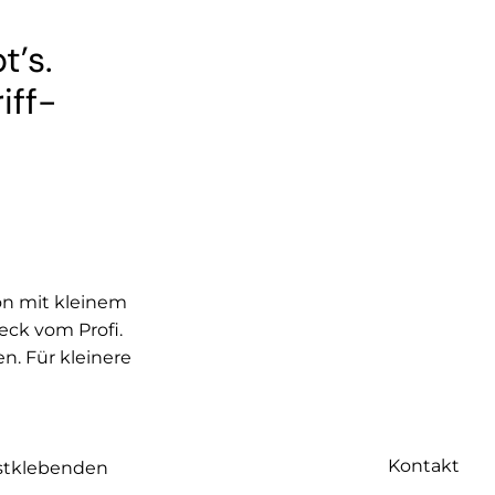
t’s.
iff-
hon mit kleinem
heck vom Profi.
n. Für kleinere
Kontakt
bstklebenden