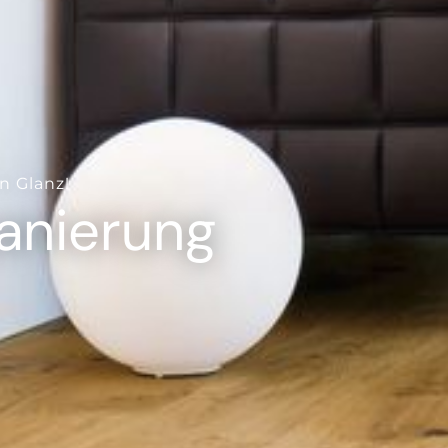
---
n Glanz!
anierung