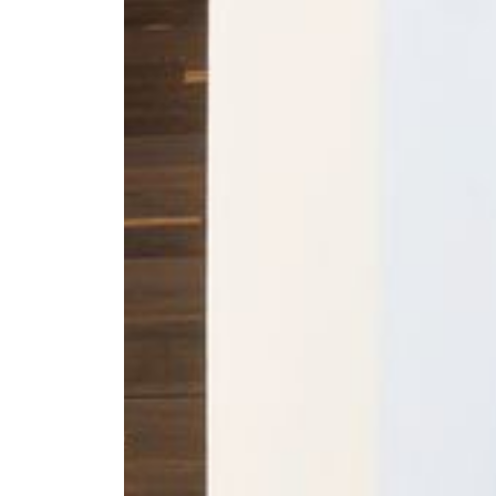
--
--