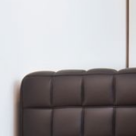
---
---