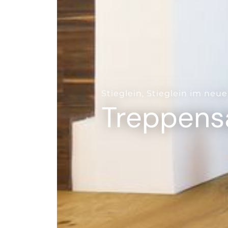
--
Stieglein, Stieglein im neue
Treppens